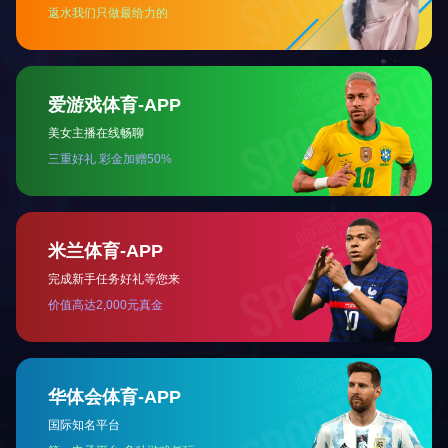
靠性较低；用电安全管理不到位，安全生产监
了解详情
督检查难度较大，常见隐患易反复；电工配置
不到位，业务水平薄弱解决问题：用于生产设
备状态监控、能耗分析和管理、用电计量与安
全预警，多次及时发现...
共81条
7/9
首页
上一页
1
2
...
4
5
6
7
8
9
下一页
尾页
珩祥科技
友情链接：
安防展览网
中国消防网
慧聪网
Copyright © 2022 开云app登录入口 All Rights Reserved 粤ICP备